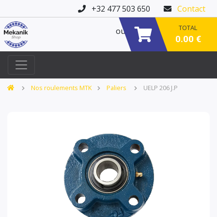
+32 477 503 650
Contact
TOTAL
ou
0.00 €
Nos roulements MTK
Paliers
UELP 206 J.P