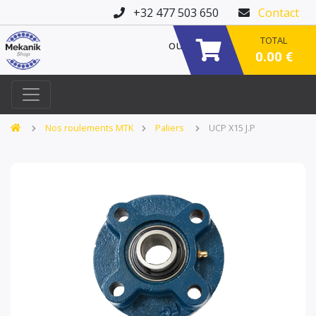
+32 477 503 650
Contact
TOTAL
ou
0.00 €
Nos roulements MTK
Paliers
UCP X15 J.P