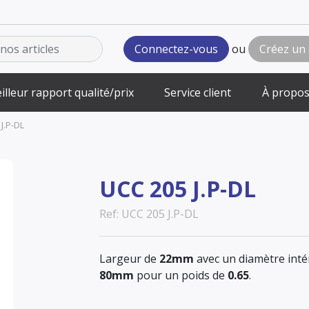
Connectez-vous
ou
Créez un
illeur rapport qualité/prix
Service client
À propos
J.P-DL
UCC 205 J.P-DL
Ref: UCC 205 J.P-DL
Largeur de
22mm
avec un diamètre inté
80mm
pour un poids de
0.65
.