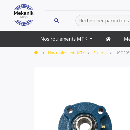
Nos roulements MTK
Me
Nos roulements MTK
Paliers
UCC 205 