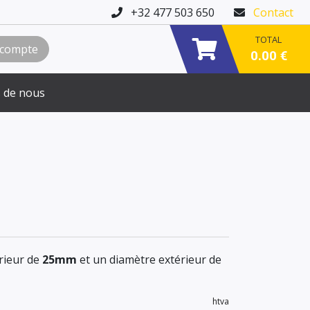
+32 477 503 650
Contact
TOTAL
 compte
0.00 €
 de nous
rieur de
25mm
et un diamètre extérieur de
htva