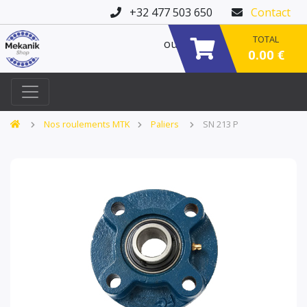
+32 477 503 650
Contact
TOTAL
ou
0.00 €
Nos roulements MTK
Paliers
SN 213 P