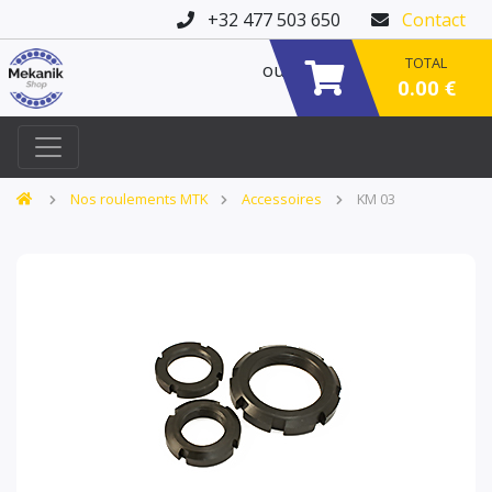
+32 477 503 650
Contact
TOTAL
ou
0.00 €
Nos roulements MTK
Accessoires
KM 03