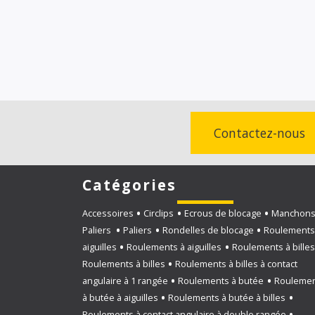
Contactez-nous
Catégories
Accessoires
Circlips
Ecrous de blocage
Manchon
Paliers
Paliers
Rondelles de blocage
Roulements
aiguilles
Roulements à aiguilles
Roulements à bille
Roulements à billes
Roulements à billes à contact
angulaire à 1 rangée
Roulements à butée
Rouleme
à butée à aiguilles
Roulements à butée à billes
Roulements à contact angulaire à double rangée