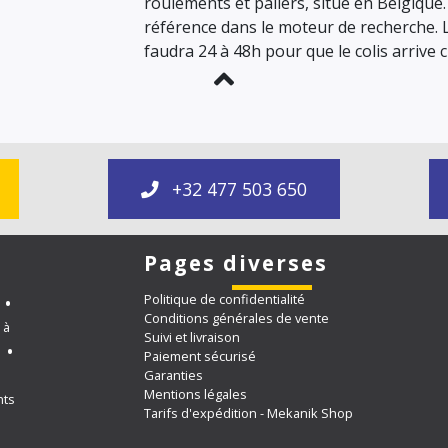
roulements et paliers, situé en Belgiqu
référence dans le moteur de recherche. 
faudra 24 à 48h pour que le colis arrive 
+32 477 503 650
Pages diverses
Politique de confidentialité
s
Conditions générales de vente
 à
Suivi et livraison
s
Paiement sécurisé
Garanties
Mentions légales
nts
Tarifs d'expédition - Mekanik Shop