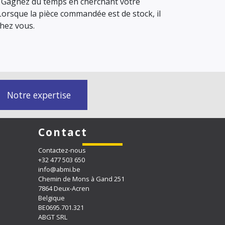
e. Gagnez du temps en cherchant votre
Lorsque la pièce commandée est de stock, il
chez vous.
Notre expertise
Contact
Contactez-nous
+32 477 503 650
info@abmi.be
Chemin de Mons à Gand 251
7864 Deux-Acren
Belgique
BE0695.701.321
ABGT SRL