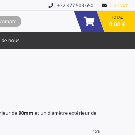
+32 477 503 650
Contact
TOTAL
 compte
0.00 €
 de nous
rieur de
90mm
et un diamètre extérieur de
htva