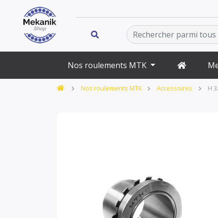
Nos roulements MTK
Me
Nos roulements MTK
Accessoires
H 3