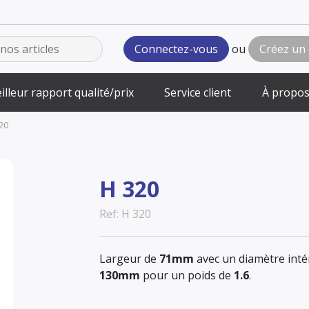
Connectez-vous
ou
Créez un
illeur rapport qualité/prix
Service client
À propos
20
H 320
Ref: H 320
Largeur de
71mm
avec un diamètre inté
130mm
pour un poids de
1.6
.