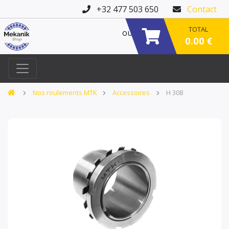
+32 477 503 650
Contact
TOTAL
ou
0.00 €
Nos roulements MTK
Accessoires
H 308