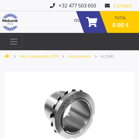
+32 477 503 650
Contact
TOTAL
ou
0.00 €
Nos roulements MTK
Accessoires
H 2340