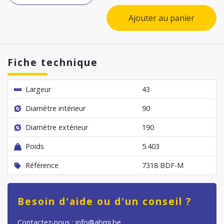
Ajouter au panier
Fiche technique
Largeur
43
Diamètre intérieur
90
Diamètre extérieur
190
Poids
5.403
Référence
7318 BDF-M
Besoin d'aide ou d'un conseil ?
Contactez-nous : info@abmi.be