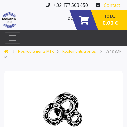
+32 477 503 650
Contact
TOTAL
ou
0.00 €
Nos roulements MTK
Roulements à billes
7318 BDF-
M