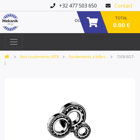
+32 477 503 650
Contact
TOTAL
ou
0.00 €
Nos roulements MTK
Roulements à billes
7308 BDT-
J