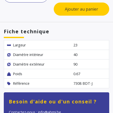
Ajouter au panier
Fiche technique
Largeur
23
Diamètre intérieur
40
Diamètre extérieur
90
Poids
0.67
Référence
7308 BDT-J
Besoin d'aide ou d'un conseil ?
Contactez-nous : info@abmi.be