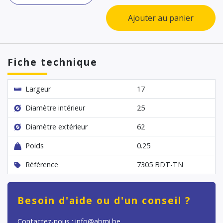
Ajouter au panier
Fiche technique
Largeur
17
Diamètre intérieur
25
Diamètre extérieur
62
Poids
0.25
Référence
7305 BDT-TN
Besoin d'aide ou d'un conseil ?
Contactez-nous : info@abmi.be