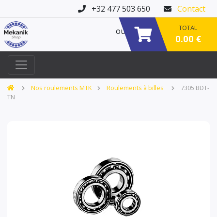
+32 477 503 650
Contact
TOTAL
ou
0.00 €
Nos roulements MTK
Roulements à billes
7305 BDT-
TN