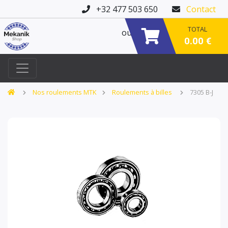
+32 477 503 650
Contact
TOTAL
ou
0.00 €
Nos roulements MTK
Roulements à billes
7305 B-J