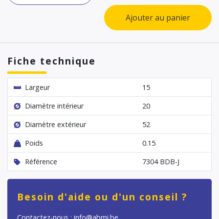
Ajouter au panier
Fiche technique
Largeur
15
Diamètre intérieur
20
Diamètre extérieur
52
Poids
0.15
Référence
7304 BDB-J
Besoin d'aide ou d'un conseil ?
Contactez-nous : info@abmi.be