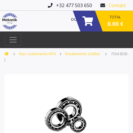
+32 477 503 650
Contact
TOTAL
ou
0.00 €
Nos roulements MTK
Roulements à billes
7304 BDB-
J