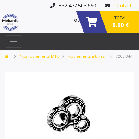
+32 477 503 650
Contact
TOTAL
ou
0.00 €
Nos roulements MTK
Roulements à billes
7208 B-M